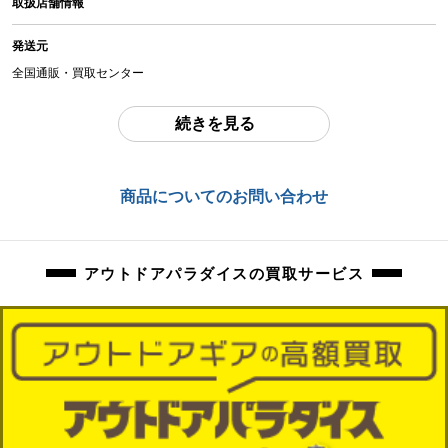
取扱店舗情報
中古：E（要メンテナンス、オーバーホール推奨、現状お渡し品）
通電確認済み 接続確認済みです。インク切れの為それ以上の確認ができず、現
発送元
状品となります。外観上擦れ、傷、お汚れ等ございます。
全国通販・買取センター
商品管理コード
住所
orb-2505072804-od-081513264
続きを見る
東京都江戸川区中葛西6-10-15 2F
お問合わせ番号
商品についてのお問い合わせ
orb-2505072804-od-081513264
アウトドアパラダイスの買取サービス