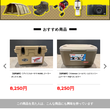
おすすめ商品
ルミテ
【送料無料】◇アイリスオーヤマ HUGEL クーラー
【送料無料】◇Coleman コールマン エクストリー
【送料
ボックス 20L
ムクーラー 70QT タンカラー
ファ
8,250円
8,250円
7,
この商品を見た人は、こんな商品にも興味を持っています