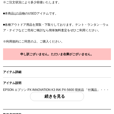
※
ご注文状況により多少前後いたします。
■本商品は1品物のUSEDアイテムです。
■各種アウトドア用品を買取・下取りしております。テント・ランタン・ウェ
ア・ナイフなどご売却ご検討なら簡単無料査定をぜひご利用ください。
※
利用規約
にご同意の上、ご購入ください。
申し訳ございません。ただいま在庫がございません。
アイテム詳細
アイテム説明
EPSON エプソン PX INNOVATION K3 INK PX-5600 現状品 「付属品」・・・
写真のものがすべてになります。
続きを見る
(撮影、運搬備品は除く)
アイテム状態