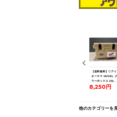
EN
【送料無料】◇FIELDO
【送料無料】◇キャプテ
【送料無料】◇アイ
XL
OR フィールドア アル
ンスタッグ ポータブル
オーヤマ HUGEL 
ミテントポール280 4本
水冷式七輪
ラーボックス 20L
5,500円
3,850円
8,250円
連結 2本セット
他のカテゴリーを