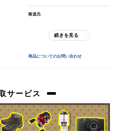
(撮影、運搬備品は除く)
発送元
アイテム状態
全国通販・買取センター
中古：S（ほぼ新品・新古未使用品）
未開封品になります。
続きを見る
住所
外箱の保管時の傷、汚れ等はご了承くださ
東京都江戸川区中葛西6-10-15 2F
いませ。
商品についてのお問い合わせ
お問合わせ番号
商品管理コード
orb-2404190801-dr-081512731
orb-2404190801-dr-081512731
取サービス