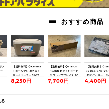
おすすめ商品
リス
【送料無料】◇Colema
【送料無料】◇VISION
【送料無料】◇tent
クー
n コールマン エクスト
PEAKS ビジョンピーク
rk DESIGNS テ
リームクーラー 70QT
ス ファイアプレイス TC
デザイン サーカス
8,250円
7,700円
4,400円
タンカラー
レクタタープ
ナーマット 4/5
見る