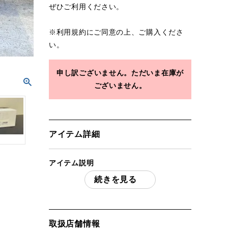
ぜひご利用ください。
※
利用規約
にご同意の上、ご購入くださ
い。
申し訳ございません。ただいま在庫が
ございません。
アイテム詳細
アイテム説明
続きを見る
DJI ディージェイアイWM2623 DJI Mavic
3 Pro Fly More コンボ（DJI RC付属） ド
ローン 未開封 「付属品」・・・ 写真のも
のがすべてになります。
取扱店舗情報