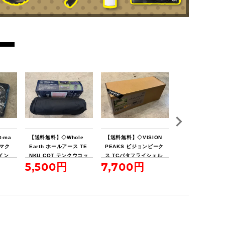
-ma
【送料無料】◇Whole
【送料無料】◇VISION
【送料無料】◇Sn
ンマク
Earth ホールアース TE
PEAKS ビジョンピーク
eak スノーピーク
イン
NKU COT テンクウコッ
ス TCバタフライシェル
ールト SDE-080
5,500円
7,700円
16,500円
ト
ターSOLO