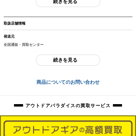
続きを見る
のがすべてになります。
(撮影、運搬備品は除く)
取扱店舗情報
アイテム状態
中古：C（使用感あり/キズ、ヨゴレあり）
発送元
多少の擦れ、傷、汚れ等ございます。
全国通販・買取センター
商品管理コード
住所
orb-2605302813-od-081570434
続きを見る
東京都江戸川区中葛西6-10-15 2F
お問合わせ番号
商品についてのお問い合わせ
orb-2605302813-od-081570434
アウトドアパラダイスの買取サービス