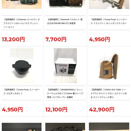
【送料無料】◇Coleman コールマン タ
【送料無料】◇belmont ベルモント 焚
【送料無料】◇Snow Peak スノーピー
フスクリーン2ルームハウス マットシ
き火台TOKOBI BM-273 未使用
ク トラメジーノ ホットサンドクッカー
ート セット
13,200円
7,700円
4,950円
【送料無料】◇Snow Peak スノーピー
【送料無料】◇WINNERWELL ウィン
【送料無料】◇SEEK OUT SIDE シー
ク コロダッチポット
ナーウェル Mサイズ 63mm 薪ストーブ
クアウトサイド シマロン スクリーン付
専用 パイプオーブン 未開封
き ストーブジャック有り
4,950円
12,100円
42,900円