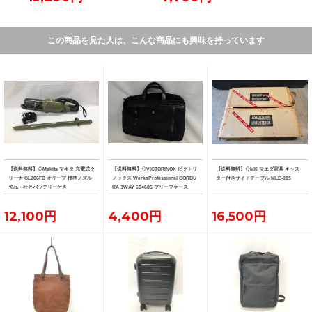
この商品を見た人は、こんな商品にも興味を持っています
【送料無料】◇Makita マキタ 充電式ク
【送料無料】◇VICTORINOX ビクトリ
【送料無料】◇MK マエダ家具 キャス
リーナ CL286FD オリーブ 標準ノズル
ノックス WerksProfessional CORDU
ター付きサイドテーブル MLE-015
欠品・社外バッテリー付き
RA 3WAY 604685 ブリーフケース
12,100円
4,400円
16,500円