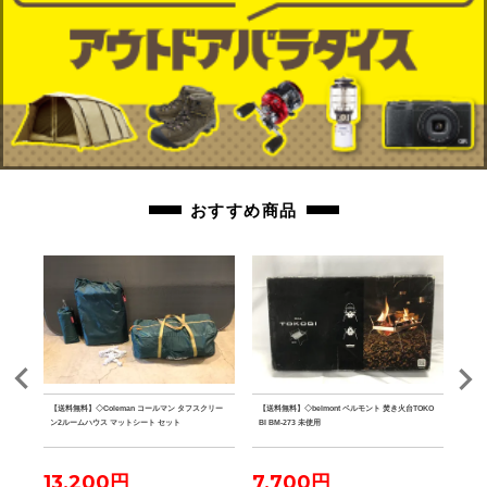
おすすめ商品
ster
【送料無料】◇Coleman コールマン タフスクリー
【送料無料】◇belmont ベルモント 焚き火台TOKO
【送料
 ブラッ
ン2ルームハウス マットシート セット
BI BM-273 未使用
ーノ
13,200円
7,700円
4,