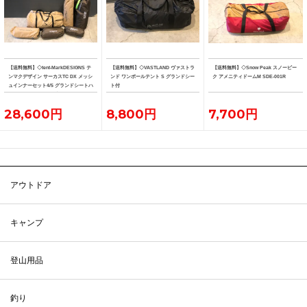
【送料無料】◇tent-MarkDESIGNS テ
【送料無料】◇VASTLAND ヴァストラ
【送料無料】◇Snow Peak スノーピー
ンマクデザイン サーカスTC DX メッシ
ンド ワンポールテント S グランドシー
ク アメニティドームM SDE-001R
ュインナーセット4/5 グランドシートハ
ト付
ーフ フロントフラップ
28,600円
8,800円
7,700円
アウトドア
キャンプ
登山用品
釣り