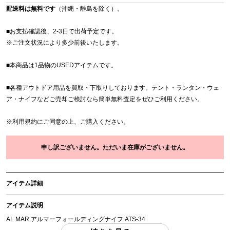
配送料は無料です
（沖縄・離島を除く）。
■お支払確認後、2-3日で出荷予定です。
※
ご注文状況により多少前後いたします。
■本商品は1品物のUSEDアイテムです。
■各種アウトドア用品を買取・下取りしております。テント・ランタン・ウェ
ア・ナイフなどご売却ご検討なら簡単無料査定をぜひご利用ください。
※
利用規約
にご同意の上、ご購入ください。
申し訳ございません。ただいま在庫がございません。
アイテム詳細
アイテム説明
AL MAR アルマーフォールディングナイフ ATS-34
実寸 刃体長：約8cm 全長：約20.5cm 重さ：約66g 「付属品」・・・ 写真のも