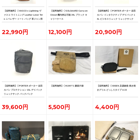
【送料無料】◇VASCO x Lightning ヴ
【送料無料】◇SOLGAARD Carry-on
【送料無料】◇PORTER ポーター 吉田
ァスコ ライトニング Leather Lover Tot
Closet 機内持込可能 39L ブラック キ
カバン インタラクティブ デイパック 1
e ニベレザー トート バッグ 革ジャン用
ャリーケース
4L ビジネスリュック リュックサック
トート
22,990円
12,100円
20,900円
【送料無料】◇PORTER ポーター 吉田
【送料無料】◇KUNY'S 腰袋片側
【送料無料】◇OIGEN 及源鋳造 焼き焼
カバン プロテクション 15L デイパック
きグリル どっしりタイプ U-33
リュックサック バックパック
39,600円
5,500円
4,400円