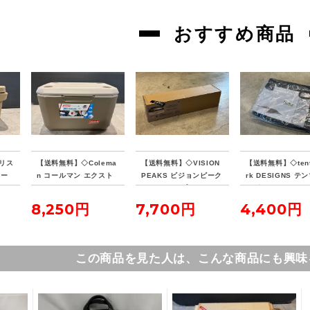
おすすめ商品
リス
【送料無料】◇Colema
【送料無料】◇VISION
【送料無料】◇tent
クー
n コールマン エクスト
PEAKS ビジョンピーク
rk DESIGNS テ
リームクーラー 70QT
ス ファイアプレイス TC
デザイン サーカス
タンカラー
レクタタープ
ナーマット 4/5
8,250円
7,700円
4,400円
この商品を見た人は、こんな商品にも興味