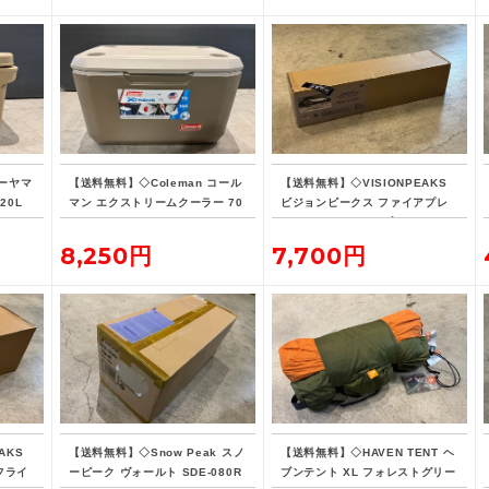
ーヤマ
【送料無料】◇Coleman コール
【送料無料】◇VISIONPEAKS
20L
マン エクストリームクーラー 70
ビジョンピークス ファイアプレ
QT タンカラー
イス TCレクタタープ
8,250円
7,700円
AKS
【送料無料】◇Snow Peak スノ
【送料無料】◇HAVEN TENT ヘ
フライ
ーピーク ヴォールト SDE-080R
ブンテント XL フォレストグリー