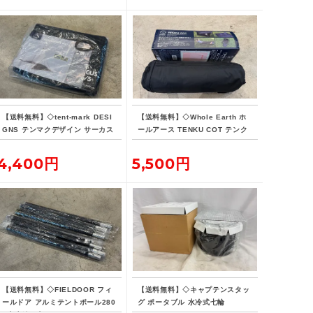
【送料無料】◇tent-mark DESI
【送料無料】◇Whole Earth ホ
GNS テンマクデザイン サーカス
ールアース TENKU COT テンク
インナーマット 4/5
ウコット
4,400円
5,500円
【送料無料】◇FIELDOOR フィ
【送料無料】◇キャプテンスタッ
ールドア アルミテントポール280
グ ポータブル 水冷式七輪