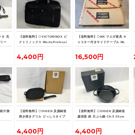
キタ 充
【送料無料】◇VICTORINOX ビ
【送料無料】◇MK マエダ家具 キ
オリー
クトリノックス WerksProfessi
ャスター付きサイドテーブル ML
バッテ
onal CORDURA 3WAY 604685
E-015
ブリーフケース
4,400円
16,500円
腰袋片側
【送料無料】◇OIGEN 及源鋳造
【送料無料】◇OIGEN 及源鋳造
焼き焼きグリル どっしりタイプ
盛栄堂 鉄 天ぷら鍋 CA-5 20cm
U-33
4,400円
4,400円