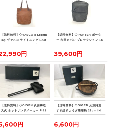
【送料無料】◇VASCO x Lightn
【送料無料】◇PORTER ポータ
ing ヴァスコ ライトニング Leat
ー 吉田カバン プロテクション 15
her Lover Tote ニベレザー トー
L デイパック リュックサック バ
ト バッグ 革ジャン用トート
ックパック
22,990円
39,600円
【送料無料】◇OIGEN 及源鋳造
【送料無料】◇OIGEN 及源鋳造
天火 ホットサンドメーカー F-41
すき焼ぎょうざ兼用鍋 26cm IH
6
対応
6,600円
6,600円