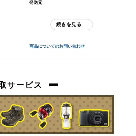
発送元
中古：C（使用感あり/キズ、ヨゴレあり）
全国通販・買取センター
多少の擦れ、傷、お汚れ等ございます。
続きを見る
住所
商品管理コード
東京都江戸川区中葛西6-10-15 2F
orb-2605250512-od-081570384
商品についてのお問い合わせ
お問合わせ番号
orb-2605250512-od-081570384
取サービス