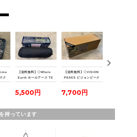
-ma
【送料無料】◇Whole
【送料無料】◇VISION
【送料無料】◇Sn
ンマク
Earth ホールアース TE
PEAKS ビジョンピーク
eak スノーピーク
イン
NKU COT テンクウコッ
ス TCバタフライシェル
ールト SDE-080
ト
ターSOLO
5,500円
7,700円
16,500円
を持っています