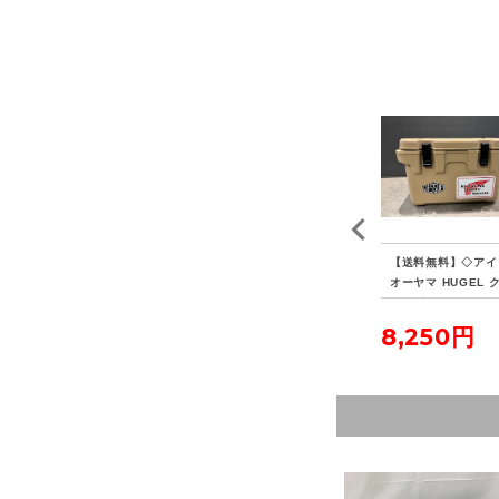
EN
【送料無料】◇FIELDO
【送料無料】◇キャプテ
【送料無料】◇アイ
XL
OR フィールドア アル
ンスタッグ ポータブル
オーヤマ HUGEL 
ミテントポール280 4本
水冷式七輪
ラーボックス 20L
連結 2本セット
5,500円
3,850円
8,250円