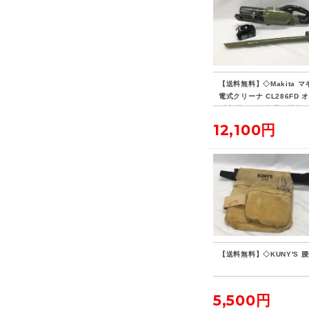
【送料無料】◇Makita マ
電式クリーナ CL286FD 
ブ 標準ノズル欠品・社外
リー付き
12,100円
【送料無料】◇KUNY'S 
5,500円