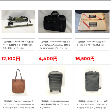
【送料無料】◇Makita マキタ 充電式ク
【送料無料】◇VICTORINOX ビクトリ
【送料無料】◇MK マエダ家具 キャス
リーナ CL286FD オリーブ 標準ノズル
ノックス WerksProfessional CORDU
ター付きサイドテーブル MLE-015
欠品・社外バッテリー付き
RA 3WAY 604685 ブリーフケース
12,100円
4,400円
16,500円
【送料無料】◇VASCO x Lightning ヴ
【送料無料】◇SOLGAARD Carry-on
【送料無料】◇PORTER ポーター 吉田
ァスコ ライトニング Leather Lover Tot
Closet 機内持込可能 39L ブラック キ
カバン インタラクティブ デイパック 1
e ニベレザー トート バッグ 革ジャン用
ャリーケース
4L ビジネスリュック リュックサック
トート