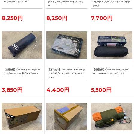
EL クーラーボックス 20L
クストリームクーラー 70QT タンカラ
ンピークス ファイアプレイス TCレクタ
ー
タープ
8,250円
8,250円
7,700円
【送料無料】◇DOD ディーオーディー
【送料無料】◇tent-mark DESIGNS テ
【送料無料】◇Whole Earth ホールア
ワンポールテントL用グランドシート
ンマクデザイン サーカスインナーマッ
ース TENKU COT テンクウコット
ト 4/5
3,850円
4,400円
5,500円