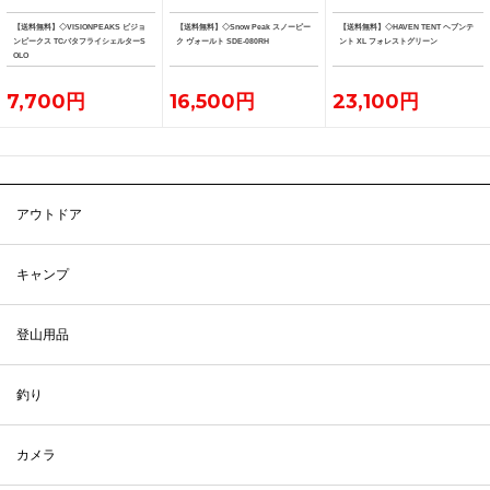
【送料無料】◇VISIONPEAKS ビジョ
【送料無料】◇Snow Peak スノーピー
【送料無料】◇HAVEN TENT ヘブンテ
ンピークス TCバタフライシェルターS
ク ヴォールト SDE-080RH
ント XL フォレストグリーン
OLO
7,700円
16,500円
23,100円
アウトドア
キャンプ
登山用品
釣り
カメラ