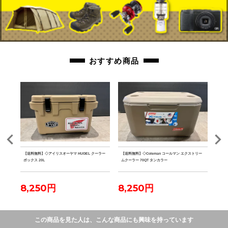
おすすめ商品
ルミテ
【送料無料】◇アイリスオーヤマ HUGEL クーラー
【送料無料】◇Coleman コールマン エクストリー
【送料
ボックス 20L
ムクーラー 70QT タンカラー
ファ
8,250円
8,250円
7,
この商品を見た人は、こんな商品にも興味を持っています