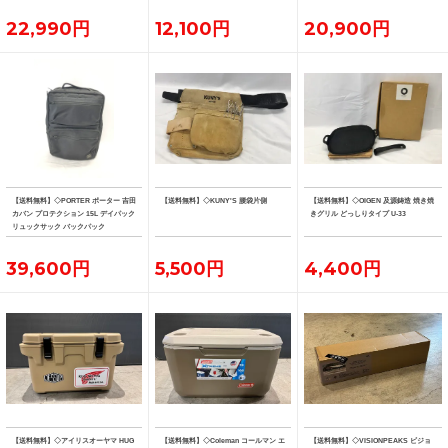
22,990円
12,100円
20,900円
【送料無料】◇PORTER ポーター 吉田
【送料無料】◇KUNY'S 腰袋片側
【送料無料】◇OIGEN 及源鋳造 焼き焼
カバン プロテクション 15L デイパック
きグリル どっしりタイプ U-33
リュックサック バックパック
39,600円
5,500円
4,400円
【送料無料】◇アイリスオーヤマ HUG
【送料無料】◇Coleman コールマン エ
【送料無料】◇VISIONPEAKS ビジョ