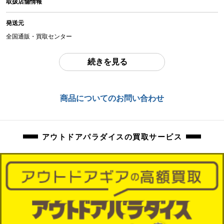
取扱店舗情報
中古：C（使用感あり/キズ、ヨゴレあり）
多少の擦れ、汚れございます。若干の錆ございます。
発送元
商品管理コード
全国通販・買取センター
orb-2605162820-od-081570212
住所
続きを見る
東京都江戸川区中葛西6-10-15 2F
お問合わせ番号
商品についてのお問い合わせ
orb-2605162820-od-081570212
アウトドアパラダイスの買取サービス