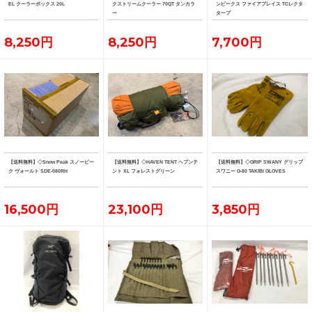
EL クーラーボックス 20L
クストリームクーラー 70QT タンカラ
ンピークス ファイアプレイス TCレクタ
ー
タープ
8,250円
8,250円
7,700円
【送料無料】◇Snow Peak スノーピー
【送料無料】◇HAVEN TENT ヘブンテ
【送料無料】◇GRIP SWANY グリップ
ク ヴォールト SDE-080RH
ント XL フォレストグリーン
スワニー G-80 TAKIBI GLOVES
16,500円
23,100円
3,850円