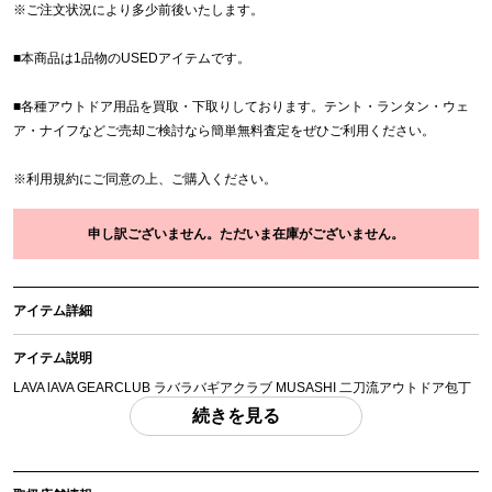
※
ご注文状況により多少前後いたします。
■本商品は1品物のUSEDアイテムです。
■各種アウトドア用品を買取・下取りしております。テント・ランタン・ウェ
ア・ナイフなどご売却ご検討なら簡単無料査定をぜひご利用ください。
※
利用規約
にご同意の上、ご購入ください。
申し訳ございません。ただいま在庫がございません。
アイテム詳細
アイテム説明
LAVA lAVA GEARCLUB ラバラバギアクラブ MUSASHI 二刀流アウトドア包丁
「付属品」・・・ 写真のものがすべてになります。
続きを見る
(撮影、運搬備品は除く)
アイテム状態