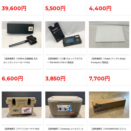
39,600円
5,500円
4,400円
【送料無料】◇OIGEN 及源鋳造 天火
【送料無料】◇三菱 カセットアダプタ
【送料無料】◇Apple アップル Magic
ホットサンドメーカー F-416
ー TAD-M34C VHS-C 現状品
Trackpad 2 現状品
6,600円
3,850円
7,700円
【送料無料】◇アイリスオーヤマ HUG
【送料無料】◇Coleman コールマン エ
【送料無料】◇VISIONPEAKS ビジョ