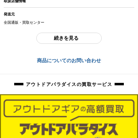
取扱店舗情報
中古：B（使用感少な目/小キズ、ヨゴレ少々）
若干擦れ、お汚れございます。
発送元
商品管理コード
全国通販・買取センター
orb-2503062836-od-081560659
住所
続きを見る
東京都江戸川区中葛西6-10-15 2F
お問合わせ番号
商品についてのお問い合わせ
orb-2503062836-od-081560659
アウトドアパラダイスの買取サービス