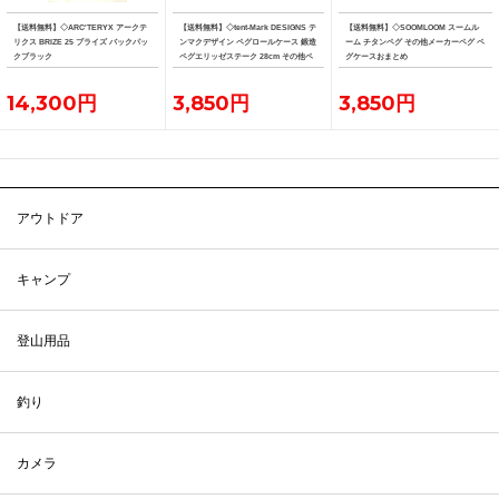
【送料無料】◇ARC'TERYX アークテ
【送料無料】◇tent-Mark DESIGNS テ
【送料無料】◇SOOMLOOM スームル
リクス BRIZE 25 ブライズ バックパッ
ンマクデザイン ペグロールケース 鍛造
ーム チタンペグ その他メーカーペグ ペ
クブラック
ペグエリッゼステーク 28cm その他ペ
グケースおまとめ
グおまとめ
14,300円
3,850円
3,850円
アウトドア
キャンプ
登山用品
釣り
カメラ