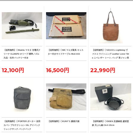
【送料無料】◇Makita マキタ 充電式ク
【送料無料】◇MK マエダ家具 キャス
【送料無料】◇VASCO x Lightning ヴ
リーナ CL286FD オリーブ 標準ノズル
ター付きサイドテーブル MLE-015
ァスコ ライトニング Leather Lover Tot
欠品・社外バッテリー付き
e ニベレザー トート バッグ 革ジャン用
トート
12,100円
16,500円
22,990円
【送料無料】◇PORTER ポーター 吉田
【送料無料】◇KUNY'S 腰袋片側
【送料無料】◇OIGEN 及源鋳造 盛栄堂
カバン プロテクション 15L デイパック
鉄 天ぷら鍋 CA-5 20cm
リュックサック バックパック