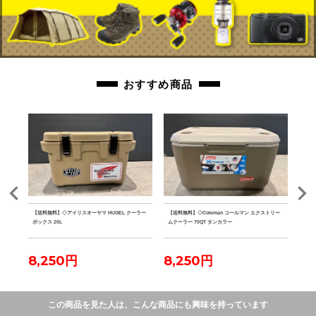
おすすめ商品
 PA
【送料無料】◇アイリスオーヤマ HUGEL クーラー
【送料無料】◇Coleman コールマン エクストリー
【送料
ボックス 20L
ムクーラー 70QT タンカラー
ファ
8,250円
8,250円
7,
この商品を見た人は、こんな商品にも興味を持っています