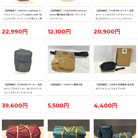
【送料無料】◇VASCO x Lightning ヴ
【送料無料】◇SOLGAARD Carry-on
【送料無料】◇PORTER ポーター 吉田
ァスコ ライトニング Leather Lover Tot
Closet 機内持込可能 39L ブラック キ
カバン インタラクティブ デイパック 1
e ニベレザー トート バッグ 革ジャン用
ャリーケース
4L ビジネスリュック リュックサック
トート
22,990円
12,100円
20,900円
【送料無料】◇PORTER ポーター 吉田
【送料無料】◇KUNY'S 腰袋片側
【送料無料】◇OIGEN 及源鋳造 焼き焼
カバン プロテクション 15L デイパック
きグリル どっしりタイプ U-33
リュックサック バックパック
39,600円
5,500円
4,400円