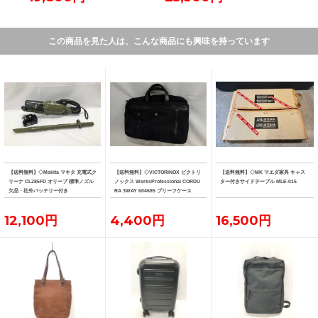
この商品を見た人は、こんな商品にも興味を持っています
【送料無料】◇Makita マキタ 充電式ク
【送料無料】◇VICTORINOX ビクトリ
【送料無料】◇MK マエダ家具 キャス
リーナ CL286FD オリーブ 標準ノズル
ノックス WerksProfessional CORDU
ター付きサイドテーブル MLE-015
欠品・社外バッテリー付き
RA 3WAY 604685 ブリーフケース
12,100円
4,400円
16,500円