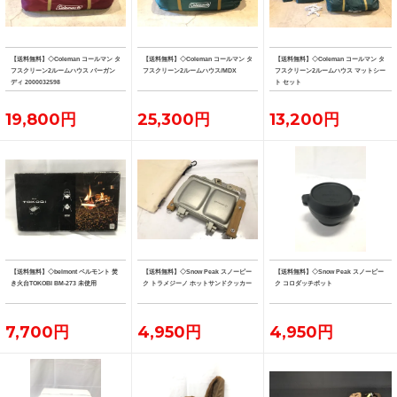
【送料無料】◇Coleman コールマン タ
【送料無料】◇Coleman コールマン タ
【送料無料】◇Coleman コールマン タ
フスクリーン2ルームハウス バーガン
フスクリーン2ルームハウス/MDX
フスクリーン2ルームハウス マットシー
ディ 2000032598
ト セット
19,800円
25,300円
13,200円
【送料無料】◇belmont ベルモント 焚
【送料無料】◇Snow Peak スノーピー
【送料無料】◇Snow Peak スノーピー
き火台TOKOBI BM-273 未使用
ク トラメジーノ ホットサンドクッカー
ク コロダッチポット
7,700円
4,950円
4,950円