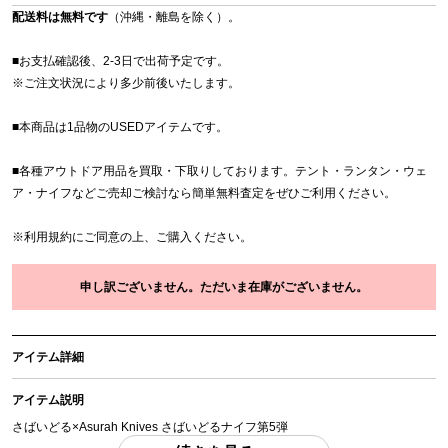
配送料は無料です
（沖縄・離島を除く）。
■お支払確認後、2-3日で出荷予定です。
※
ご注文状況により多少前後いたします。
■本商品は1品物のUSEDアイテムです。
■各種アウトドア用品を買取・下取りしております。テント・ランタン・ウェ
ア・ナイフなどご売却ご検討なら簡単無料査定をぜひご利用ください。
※
利用規約
にご同意の上、ご購入ください。
申し訳ございません。ただいま在庫がございません。
アイテム詳細
アイテム説明
さばいどる×Asurah Knives さばいどるナイフ第5弾
実寸 刃体長：約8.5cm 全長：約18.5cm 重さ：約84.2g 「付属品」・・・ 写真