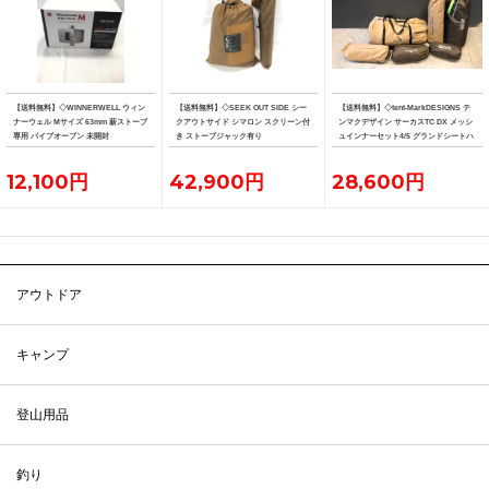
【送料無料】◇WINNERWELL ウィン
【送料無料】◇SEEK OUT SIDE シー
【送料無料】◇tent-MarkDESIGNS テ
ナーウェル Mサイズ 63mm 薪ストーブ
クアウトサイド シマロン スクリーン付
ンマクデザイン サーカスTC DX メッシ
専用 パイプオーブン 未開封
き ストーブジャック有り
ュインナーセット4/5 グランドシートハ
ーフ フロントフラップ
12,100円
42,900円
28,600円
アウトドア
キャンプ
登山用品
釣り