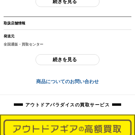
続きを見る
のものがすべてになります。
(撮影、運搬備品は除く)
取扱店舗情報
アイテム状態
中古：B（使用感少な目/小キズ、ヨゴレ少々）
発送元
若干擦れ、お汚れ等ございます。
全国通販・買取センター
商品管理コード
住所
orb-2403032830-od-081552022
続きを見る
東京都江戸川区中葛西6-10-15 2F
お問合わせ番号
商品についてのお問い合わせ
orb-2403032830-od-081552022
アウトドアパラダイスの買取サービス