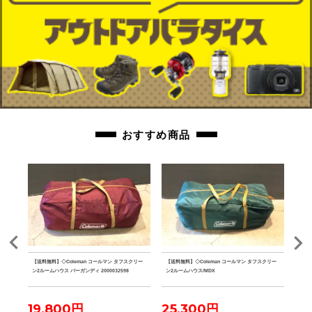
おすすめ商品
クデザイ
【送料無料】◇Coleman コールマン タフスクリー
【送料無料】◇Coleman コールマン タフスクリー
【送
 グラ
ン2ルームハウス バーガンディ 2000032598
ン2ルームハウス/MDX
ザー 
ーパ
19,800円
25,300円
23