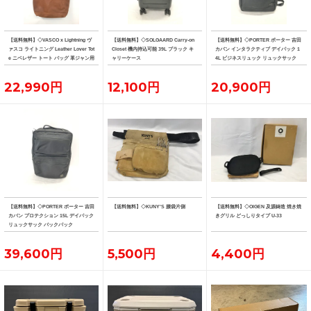
【送料無料】◇VASCO x Lightning ヴ
【送料無料】◇SOLGAARD Carry-on
【送料無料】◇PORTER ポーター 吉田
ァスコ ライトニング Leather Lover Tot
Closet 機内持込可能 39L ブラック キ
カバン インタラクティブ デイパック 1
e ニベレザー トート バッグ 革ジャン用
ャリーケース
4L ビジネスリュック リュックサック
トート
22,990円
12,100円
20,900円
【送料無料】◇PORTER ポーター 吉田
【送料無料】◇KUNY'S 腰袋片側
【送料無料】◇OIGEN 及源鋳造 焼き焼
カバン プロテクション 15L デイパック
きグリル どっしりタイプ U-33
リュックサック バックパック
39,600円
5,500円
4,400円