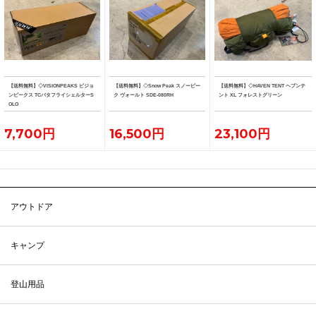
【送料無料】◇VISIONPEAKS ビジョ
【送料無料】◇Snow Peak スノーピー
【送料無料】◇HAVEN TENT ヘブンテ
ンピークス TCバタフライシェルターS
ク ヴォールト SDE-080RH
ント XL フォレストグリーン
OLO
7,700円
16,500円
23,100円
アウトドア
キャンプ
登山用品