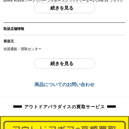
BARK RIVER バークリバー ブラボー スクワットリーダー2 CPM 3V ブラック
キャンバスマイカルタ レッドライナー
続きを見る
実寸 刃体長：約15cm 全長：約28cm 重さ：約365.8g 「付属品」・・・ 写真
のものがすべてになります。
(撮影、運搬備品は除く)
取扱店舗情報
アイテム状態
発送元
中古：B（使用感少な目/小キズ、ヨゴレ少々）
シース欠品しています。若干擦れ、お汚れがございます。
全国通販・買取センター
商品管理コード
住所
続きを見る
orb-2504162845-od-081561637
東京都江戸川区中葛西6-10-15 2F
お問合わせ番号
商品についてのお問い合わせ
orb-2504162845-od-081561637
アウトドアパラダイスの買取サービス