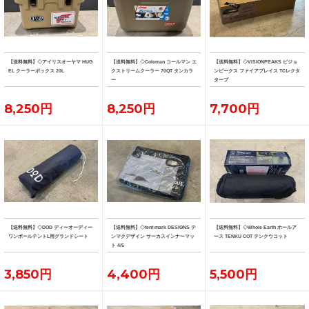
【送料無料】◇アイリスオーヤマ HUG
【送料無料】◇Coleman コールマン エ
【送料無料】◇VISIONPEAKS ビジョ
EL クーラーボックス 20L
クストリームクーラー 70QT タンカラ
ンピークス ファイアプレイス TCレクタ
ー
タープ
8,250円
8,250円
7,700円
【送料無料】◇DOD ディーオーディー
【送料無料】◇tent-mark DESIGNS テ
【送料無料】◇Whole Earth ホールア
ワンポールテントL用グランドシート
ンマクデザイン サーカスインナーマッ
ース TENKU COT テンクウコット
ト 4/5
3,850円
4,400円
5,500円