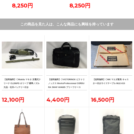
8,250円
8,250円
7,
この商品を見た人は、こんな商品にも興味を持っています
【送料無料】◇Makita マキタ 充電式ク
【送料無料】◇VICTORINOX ビクトリ
【送料無料】◇MK マエダ家具 キャス
リーナ CL286FD オリーブ 標準ノズル
ノックス WerksProfessional CORDU
ター付きサイドテーブル MLE-015
欠品・社外バッテリー付き
RA 3WAY 604685 ブリーフケース
12,100円
4,400円
16,500円