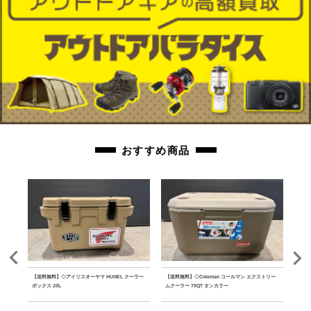
おすすめ商品
ルミテ
【送料無料】◇アイリスオーヤマ HUGEL クーラー
【送料無料】◇Coleman コールマン エクストリー
【送料
ボックス 20L
ムクーラー 70QT タンカラー
ファ