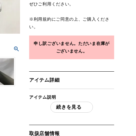
ぜひご利用ください。
※
利用規約
にご同意の上、ご購入くださ
い。
申し訳ございません。ただいま在庫が
ございません。
アイテム詳細
アイテム説明
続きを見る
BARK RIVER KNIVES バークリバーブラ
ボー2 CPM3V ブラック キャンバス マイ
カルタ レッドライナー 未使用
実寸 刃体長：約18cm 全長：約31cm 重
取扱店舗情報