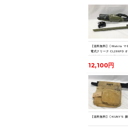
【送料無料】◇Makita マ
電式クリーナ CL286FD 
ブ 標準ノズル欠品・社外
リー付き
12,100円
【送料無料】◇KUNY'S 