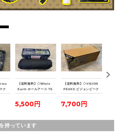
-ma
【送料無料】◇Whole
【送料無料】◇VISION
【送料無料】◇Sn
ンマク
Earth ホールアース TE
PEAKS ビジョンピーク
eak スノーピーク
イン
NKU COT テンクウコッ
ス TCバタフライシェル
ールト SDE-080
ト
ターSOLO
5,500円
7,700円
16,500円
を持っています