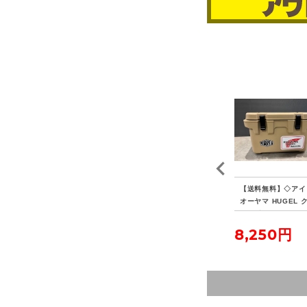
EN
【送料無料】◇FIELDO
【送料無料】◇キャプテ
【送料無料】◇アイ
XL
OR フィールドア アル
ンスタッグ ポータブル
オーヤマ HUGEL 
ミテントポール280 4本
水冷式七輪
ラーボックス 20L
連結 2本セット
5,500円
3,850円
8,250円