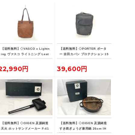
【送料無料】◇VASCO x Lightn
【送料無料】◇PORTER ポータ
ing ヴァスコ ライトニング Leat
ー 吉田カバン プロテクション 15
her Lover Tote ニベレザー トー
L デイパック リュックサック バ
ト バッグ 革ジャン用トート
ックパック
22,990円
39,600円
【送料無料】◇OIGEN 及源鋳造
【送料無料】◇OIGEN 及源鋳造
天火 ホットサンドメーカー F-41
すき焼ぎょうざ兼用鍋 26cm IH
6
対応