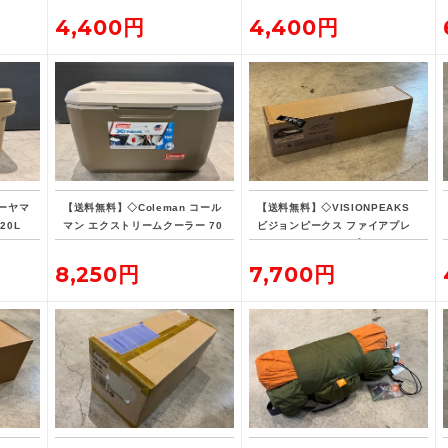
4,400円
4,400円
ーヤマ
【送料無料】◇Coleman コール
【送料無料】◇VISIONPEAKS
20L
マン エクストリームクーラー 70
ビジョンピークス ファイアプレ
QT タンカラー
イス TCレクタタープ
8,250円
7,700円