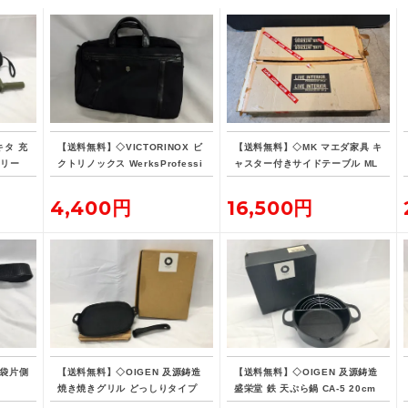
キタ 充
【送料無料】◇VICTORINOX ビ
【送料無料】◇MK マエダ家具 キ
オリー
クトリノックス WerksProfessi
ャスター付きサイドテーブル ML
バッテ
onal CORDURA 3WAY 604685
E-015
ブリーフケース
4,400円
16,500円
腰袋片側
【送料無料】◇OIGEN 及源鋳造
【送料無料】◇OIGEN 及源鋳造
焼き焼きグリル どっしりタイプ
盛栄堂 鉄 天ぷら鍋 CA-5 20cm
U-33