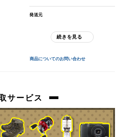
さ：約420.2g 「付属品」・・・ 写真のも
のがすべてになります。
発送元
(撮影、運搬備品は除く)
全国通販・買取センター
アイテム状態
続きを見る
住所
中古：A（使用感の少ない美品）
未使用のお品物になります。保管時の多少
東京都江戸川区中葛西6-10-15 2F
の擦れ、お汚れはご容赦ください。
商品についてのお問い合わせ
お問合わせ番号
商品管理コード
orb-2501152805-od-081559798
orb-2501152805-od-081559798
取サービス