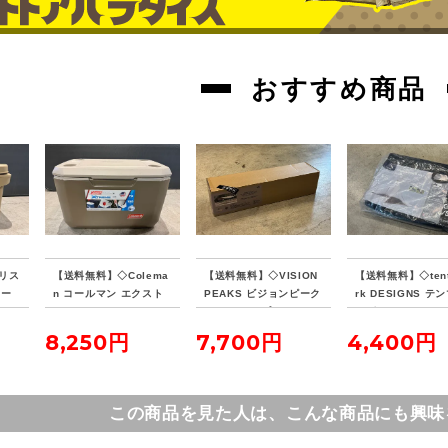
おすすめ商品
リス
【送料無料】◇Colema
【送料無料】◇VISION
【送料無料】◇tent
クー
n コールマン エクスト
PEAKS ビジョンピーク
rk DESIGNS テ
リームクーラー 70QT
ス ファイアプレイス TC
デザイン サーカス
タンカラー
レクタタープ
ナーマット 4/5
8,250円
7,700円
4,400円
この商品を見た人は、こんな商品にも興味