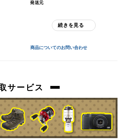
発送元
中古：C（使用感あり/キズ、ヨゴレあり）
全国通販・買取センター
多少の擦れ、傷、お汚れ等ございます。
続きを見る
住所
商品管理コード
東京都江戸川区中葛西6-10-15 2F
orb-2605310502-ac-081514096
商品についてのお問い合わせ
お問合わせ番号
orb-2605310502-ac-081514096
取サービス