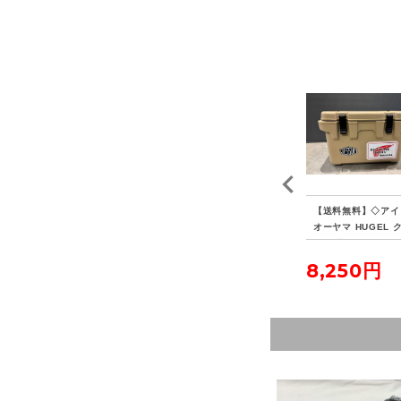
EN
【送料無料】◇FIELDO
【送料無料】◇キャプテ
【送料無料】◇アイ
XL
OR フィールドア アル
ンスタッグ ポータブル
オーヤマ HUGEL 
ミテントポール280 4本
水冷式七輪
ラーボックス 20L
連結 2本セット
5,500円
3,850円
8,250円