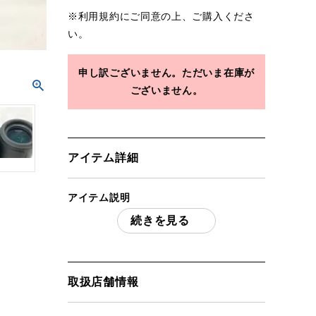
※
利用規約
にご同意の上、ご購入くださ
い。
申し訳ございません。ただいま在庫が
ございません。
アイテム詳細
アイテム説明
続きを見る
NIKON ニコン PROSTAFF P7 8×30 「付
属品」・・・ 写真のものがすべてになり
ます。
(撮影、運搬備品は除く)
取扱店舗情報
アイテム状態