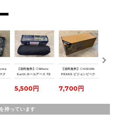
-ma
【送料無料】◇Whole
【送料無料】◇VISION
【送料無料】◇Sn
ンマク
Earth ホールアース TE
PEAKS ビジョンピーク
eak スノーピーク
イン
NKU COT テンクウコッ
ス TCバタフライシェル
ールト SDE-080
ト
ターSOLO
5,500円
7,700円
16,500円
を持っています