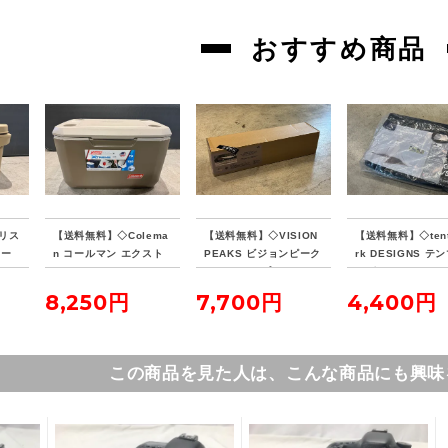
おすすめ商品
リス
【送料無料】◇Colema
【送料無料】◇VISION
【送料無料】◇tent
クー
n コールマン エクスト
PEAKS ビジョンピーク
rk DESIGNS テ
リームクーラー 70QT
ス ファイアプレイス TC
デザイン サーカス
タンカラー
レクタタープ
ナーマット 4/5
8,250円
7,700円
4,400円
この商品を見た人は、こんな商品にも興味