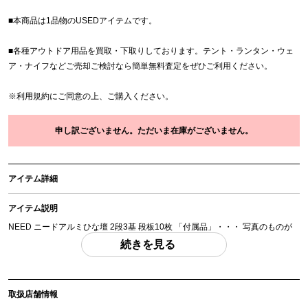
■本商品は1品物のUSEDアイテムです。
■各種アウトドア用品を買取・下取りしております。テント・ランタン・ウェ
ア・ナイフなどご売却ご検討なら簡単無料査定をぜひご利用ください。
※
利用規約
にご同意の上、ご購入ください。
申し訳ございません。ただいま在庫がございません。
アイテム詳細
アイテム説明
NEED ニードアルミひな壇 2段3基 段板10枚 「付属品」・・・ 写真のものが
すべてになります。
続きを見る
(撮影、運搬備品は除く)
アイテム状態
取扱店舗情報
中古：E（要メンテナンス、オーバーホール推奨、現状お渡し品）