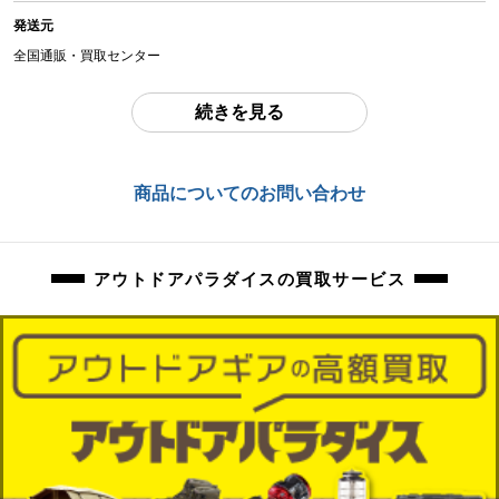
使用感のあるお品物になります。
発送元
使用に伴う、傷、汚れ、サビ等のダメージがございます。
全国通販・買取センター
設営しての状態未確認、詳細未確認、現状品になります。
住所
続きを見る
東京都江戸川区中葛西6-10-15 2F
パーツ部分に関してはある程度確認しておりますが、万が一、欠品や破損等が
あった場合はご用意くださいませ。
お問合わせ番号
商品についてのお問い合わせ
現状品になりますので、記載にない欠品、パーツ破損、動作不具合も保証対象
orb-2508050803-ac-081513700
外になります。
掲載写真のものが、すべてになります。写真のかご台車は付属しません。
アウトドアパラダイスの買取サービス
商品の詳しい状態や詳細動作に関しましては、ご質問を頂いてもお答え致しか
ねますので予めご了承下さい。
こちらの商品は複数小口での発送を予定しております。
商品管理コード
orb-2508050803-ac-081513700