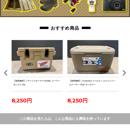
おすすめ商品
 水
【送料無料】◇アイリスオーヤマ HUGEL クーラー
【送料無料】◇Coleman コールマン エクストリー
【送料
ボックス 20L
ムクーラー 70QT タンカラー
ファ
8,250円
8,250円
7,
この商品を見た人は、こんな商品にも興味を持っています