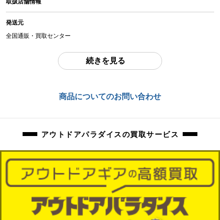
取扱店舗情報
中古：E（要メンテナンス、オーバーホール推奨、現状お渡し品）
動作未確認の現状品になります。内部チリ・ほこりの混入ございます。外観擦
発送元
れ、傷、お汚れございます。
全国通販・買取センター
商品管理コード
住所
orb-2410072805-cm-081512927
続きを見る
東京都江戸川区中葛西6-10-15 2F
お問合わせ番号
商品についてのお問い合わせ
orb-2410072805-cm-081512927
アウトドアパラダイスの買取サービス