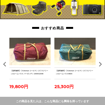
おすすめ商品
クデザイ
【送料無料】◇Coleman コールマン タフスクリー
【送料無料】◇Coleman コールマン タフスクリー
【送
 グラ
ン2ルームハウス バーガンディ 2000032598
ン2ルームハウス/MDX
ザー 
ーパ
19,800円
25,300円
23
この商品を見た人は、こんな商品にも興味を持っています