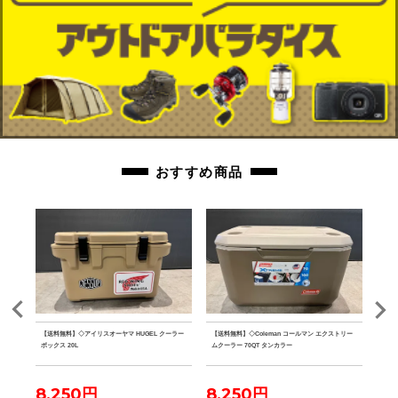
おすすめ商品
ルミテ
【送料無料】◇アイリスオーヤマ HUGEL クーラー
【送料無料】◇Coleman コールマン エクストリー
【送料
ボックス 20L
ムクーラー 70QT タンカラー
ファ
8,250円
8,250円
7,