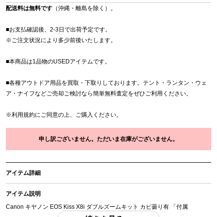
配送料は無料です
（沖縄・離島を除く）。
■お支払確認後、2-3日で出荷予定です。
※
ご注文状況により多少前後いたします。
■本商品は1品物のUSEDアイテムです。
■各種アウトドア用品を買取・下取りしております。テント・ランタン・ウェ
ア・ナイフなどご売却ご検討なら簡単無料査定をぜひご利用ください。
※
利用規約
にご同意の上、ご購入ください。
申し訳ございません。ただいま在庫がございません。
アイテム詳細
アイテム説明
Canon キヤノン EOS Kiss X8i ダブルズームキット カビ曇り有 「付属
品」・・・ 写真のものがすべてになります。