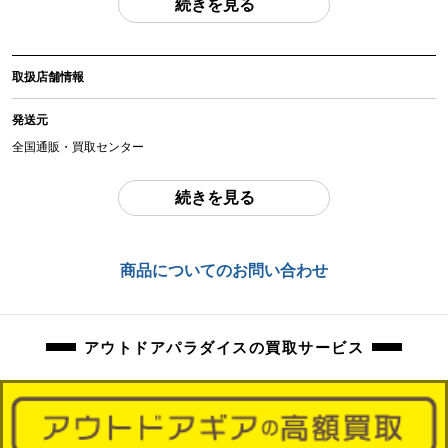
続きを見る
(撮影、運搬備品は除く)
アイテム状態
取扱店舗情報
中古：E（要メンテナンス、オーバーホール推奨、現状お渡し品）
両レンズ共若干のカビ曇りがあります。内部チリ・ほこりの混入があります。
発送元
外観上多少の擦れ、お汚れ、レンズ片方縁に傷があります。AF確認済み、詳細
動作未確認です。
全国通販・買取センター
商品管理コード
住所
続きを見る
orb-2404082801-cm-081512688
東京都江戸川区中葛西6-10-15 2F
お問合わせ番号
商品についてのお問い合わせ
orb-2404082801-cm-081512688
アウトドアパラダイスの買取サービス