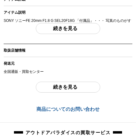
アイテム説明
SONY ソニーFE 20mm F1.8 G SEL20F18G 「付属品」・・・ 写真のものがす
べてになります。
続きを見る
(撮影、運搬備品は除く)
アイテム状態
取扱店舗情報
中古：B（使用感少な目/小キズ、ヨゴレ少々）
使用感の少ないお品物になります。
発送元
AF/MF撮影動作確認済みでございます。
全国通販・買取センター
レンズ内に、撮影に影響のある目立つダメージは見受けられません。
住所
続きを見る
東京都江戸川区中葛西6-10-15 2F
商品管理コード
orb-2310170820-ln-081512397
お問合わせ番号
商品についてのお問い合わせ
orb-2310170820-ln-081512397
アウトドアパラダイスの買取サービス