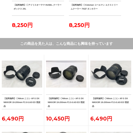
 水
【送料無料】◇アイリスオーヤマ HUGEL クーラー
【送料無料】◇Coleman コールマン エクストリー
【送料
ボックス 20L
ムクーラー 70QT タンカラー
ファ
8,250円
8,250円
7,
この商品を見た人は、こんな商品にも興味を持っています
【送料無料】◇Nikon ニコン AF-S DX
【送料無料】◇Nikon ニコン AF-S DX
【送料無料】◇Nikon ニコン AF-S DX
NIKKOR 18-200mm F3.5-5.6G ED 現状
NIKKOR 18-200mm F3.5-5.6G ED 現状
NIKKOR 18-200mm F3.5-5.6G ED 現状
品
品
品
6,490円
10,450円
6,490円