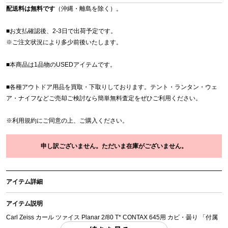
配送料は無料です
（沖縄・離島を除く）。
■お支払確認後、2-3日で出荷予定です。
※
ご注文状況により多少前後いたします。
■本商品は1品物のUSEDアイテムです。
■各種アウトドア用品を買取・下取りしております。テント・ランタン・ウェ
ア・ナイフなどご売却ご検討なら簡単無料査定をぜひご利用ください。
※
利用規約
にご同意の上、ご購入ください。
申し訳ございません。ただいま在庫がございません。
アイテム詳細
アイテム説明
Carl Zeiss カール ツァイス Planar 2/80 T* CONTAX 645用 カビ・曇り 「付属
品」・・・ 写真のものがすべてになります。