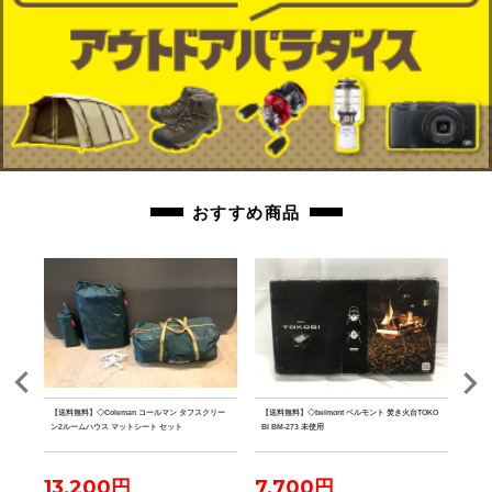
おすすめ商品
ster
【送料無料】◇Coleman コールマン タフスクリー
【送料無料】◇belmont ベルモント 焚き火台TOKO
【送料
 ブラッ
ン2ルームハウス マットシート セット
BI BM-273 未使用
ーノ
13,200円
7,700円
4,