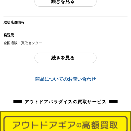
続きを見る
(撮影、運搬備品は除く)
アイテム状態
取扱店舗情報
中古：E（要メンテナンス、オーバーホール推奨、現状お渡し品）
動作未確認の現状品になります。内部チリ・ほこりの混入ございます。カビ・
発送元
曇りございます。外観擦れ、傷、お汚れございます。
全国通販・買取センター
商品管理コード
住所
orb-2410072807-cm-081512929
続きを見る
東京都江戸川区中葛西6-10-15 2F
お問合わせ番号
商品についてのお問い合わせ
orb-2410072807-cm-081512929
アウトドアパラダイスの買取サービス