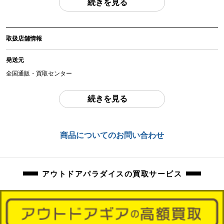
続きを見る
(撮影、運搬備品は除く)
アイテム状態
取扱店舗情報
中古：C（使用感あり/キズ、ヨゴレあり）
外観擦れ小傷がございます。内部チリホコリの混入がございます。AF/MF撮影
発送元
動作確認済みでございます。
全国通販・買取センター
商品管理コード
住所
orb-2304173239-cm-081511711
続きを見る
東京都江戸川区中葛西6-10-15 2F
お問合わせ番号
商品についてのお問い合わせ
orb-2304173239-cm-081511711
アウトドアパラダイスの買取サービス