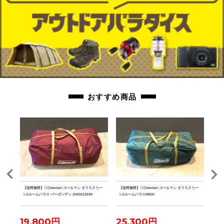
おすすめ商品
クデザイ
【送料無料】◇Coleman コールマン タフスクリー
【送料無料】◇Coleman コールマン タフスクリー
【送
 グラ
ン2ルームハウス バーガンディ 2000032598
ン2ルームハウス/MDX
ザー 
ーパ
19,800円
25,300円
23