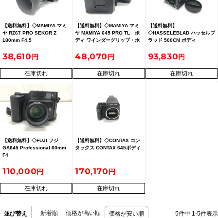
【送料無料】◇MAMIYA マミ
【送料無料】◇MAMIYA マミ
【送料無料】
ヤ RZ67 PRO SEKOR Z
ヤ MAMIYA 645 PRO TL ボ
◇HASSELEBLAD ハッセルブ
180mm F4.5
ディ ワインダーグリップ・ホ
ラッド 500CM ボディ
ルダー付き AEファインダー
38,610
48,070
93,830
現状品
在庫切れ
在庫切れ
在庫切れ
【送料無料】◇FUJI フジ
【送料無料】◇CONTAX コン
GA645 Professional 60mm
タックス CONTAX 645ボディ
F4
110,000
170,170
在庫切れ
在庫切れ
新着順
価格が高い順
並び替え
価格が安い順
5
件中
1
-
5
件表示