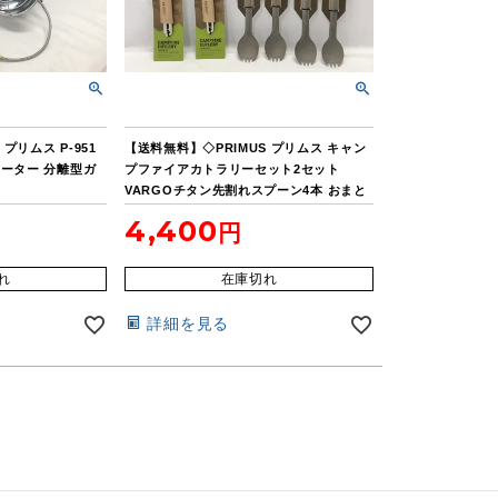
プリムス P-951
【送料無料】◇PRIMUS プリムス キャン
ーター 分離型ガ
プファイアカトラリーセット2セット
VARGOチタン先割れスプーン4本 おまと
め
4,400
れ
在庫切れ
詳細を見る