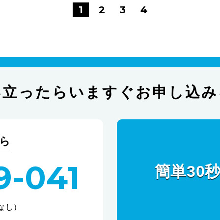
1
2
3
4
い立ったらいますぐお申し込み
ら
9-041
簡単30
休なし）