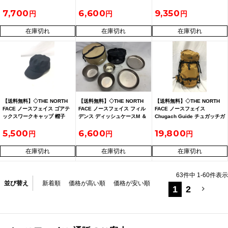
サイズL レインスーツ レディ
ック ポケッタブルバックパッ
NM61811 バックパック リュ
7,700
6,600
9,350
ース
ク
ックサック
在庫切れ
在庫切れ
在庫切れ
【送料無料】◇THE NORTH
【送料無料】◇THE NORTH
【送料無料】◇THE NORTH
FACE ノースフェイス ゴアテ
FACE ノースフェイス フィル
FACE ノースフェイス
ックスワークキャップ 帽子
デンス ディッシュケースM ＆
Chugach Guide チュガッチガ
NN41914 サイズL ブラック
スノーピーク チタン プレート
イド45 NM62050 L ティンバ
5,500
6,600
19,800
タグ付き
など おまとめ
ータン
在庫切れ
在庫切れ
在庫切れ
63
件中
1
-
60
件表示
並び替え
新着順
価格が高い順
価格が安い順
1
2