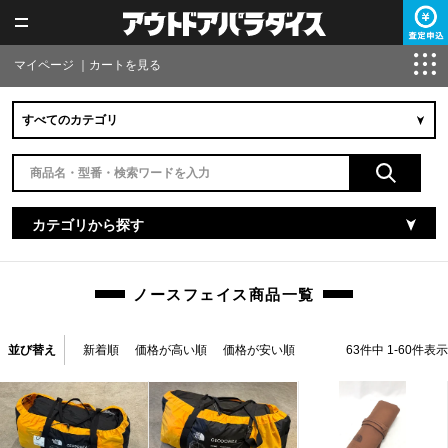
マイページ
｜
カートを見る
カテゴリから探す
ノースフェイス商品一覧
並び替え
新着順
価格が高い順
価格が安い順
63
件中
1
-
60
件表示