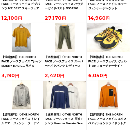
FACE ノースフェイス ビブパ
FACE ノースフェイス パウダ
FACE ノースフェイス エマー
ンツ NS15817 スキーウェア
ーガイドベスト NS51501
ジェンシージャケット
サイズS
S/P-M/M
NP12021 サイズS グレー
12,100
27,170
14,960
【送料無料】THE NORTH
【送料無料】◇THE NORTH
【送料無料】THE NORTH
FACE ノースフェイス Tシャツ
FACE ノースフェイス スーパ
FACE ノースフェイス ヴェル
MONKY MAGICコラボ S
ーハイクパンツ レディース
ト A9 フューチャーライト
NT31620 オレンジ
NBW31802 M カーキ
Verto サイズ25.5cm
3,190
2,420
6,050
【送料無料】◇THE NORTH
【送料無料】◇THE NORTH
【送料無料】THE NORTH
FACE ノースフェイス トレイ
FACE ノースフェイス 長袖 T
FACE ノースフェイス エクス
ルエマージェンシーフーディ
シャツ Remote Terrain Gear
ペディションドライドットク
NP72479 ユニセックス サイ
Sサイズ 2着 現状品
ルー サイズS NT12123 オレ