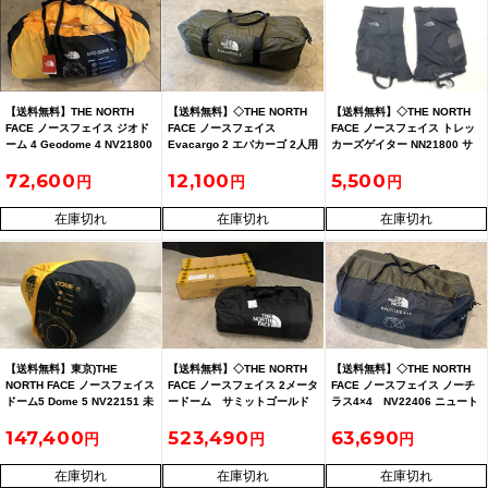
【送料無料】THE NORTH
【送料無料】◇THE NORTH
【送料無料】◇THE NORTH
FACE ノースフェイス ジオド
FACE ノースフェイス
FACE ノースフェイス トレッ
ーム 4 Geodome 4 NV21800
Evacargo 2 エバカーゴ 2人用
カーズゲイター NN21800 サ
テント
イズL
72,600
12,100
5,500
在庫切れ
在庫切れ
在庫切れ
【送料無料】東京)THE
【送料無料】◇THE NORTH
【送料無料】◇THE NORTH
NORTH FACE ノースフェイス
FACE ノースフェイス 2メータ
FACE ノースフェイス ノーチ
ドーム5 Dome 5 NV22151 未
ードーム サミットゴールド
ラス4×4 NV22406 ニュート
使用
NV21400
ープグリーン
147,400
523,490
63,690
在庫切れ
在庫切れ
在庫切れ