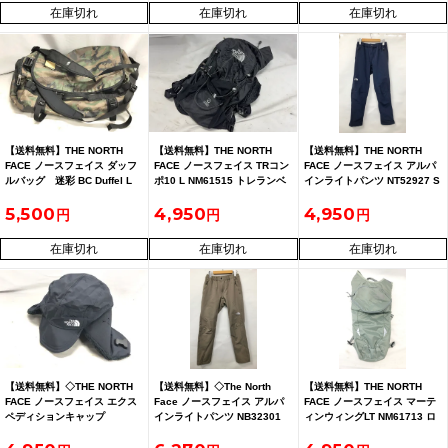
在庫切れ
在庫切れ
在庫切れ
【送料無料】THE NORTH
【送料無料】THE NORTH
【送料無料】THE NORTH
FACE ノースフェイス ダッフ
FACE ノースフェイス TRコン
FACE ノースフェイス アルパ
ルバッグ 迷彩 BC Duffel L
ポ10 L NM61515 トレランベ
インライトパンツ NT52927 S
NM81552
スト ブラック
サイズ ネイビー
5,500
4,950
4,950
在庫切れ
在庫切れ
在庫切れ
【送料無料】◇THE NORTH
【送料無料】◇The North
【送料無料】THE NORTH
FACE ノースフェイス エクス
Face ノースフェイス アルパ
FACE ノースフェイス マーテ
ペディションキャップ
インライトパンツ NB32301
ィンウィングLT NM61713 ロ
NN41606 サイズL 帽子
キャバングレー S
ードランニング用パック