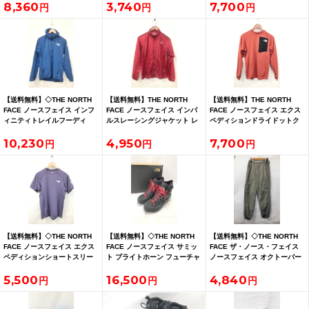
8,360
3,740
7,700
ズS
ンジ
【送料無料】◇THE NORTH
【送料無料】THE NORTH
【送料無料】THE NORTH
FACE ノースフェイス インフ
FACE ノースフェイス インパ
FACE ノースフェイス エクス
ィニティトレイルフーディ
ルスレーシングジャケット レ
ペディションドライドットク
NP72571 サイズM ユニセック
ディース NPW22171 レース
ルー メンズ NT12523 レッド
10,230
4,950
7,700
ス パーカー
用ウインドジャケット L
サイズS
【送料無料】◇THE NORTH
【送料無料】◇THE NORTH
【送料無料】◇THE NORTH
FACE ノースフェイス エクス
FACE ノースフェイス サミッ
FACE ザ・ノース・フェイス
ペディションショートスリー
ト ブライトホーン フューチャ
ノースフェイス オクトーバー
ブドライドットクルー
ーライト NF02212 サイズ
ミッドパンツNL72402 クレイ
5,500
16,500
4,840
NT12324 サイズS
25.5 アルパインブーツ
グレー・CL Sサイズ