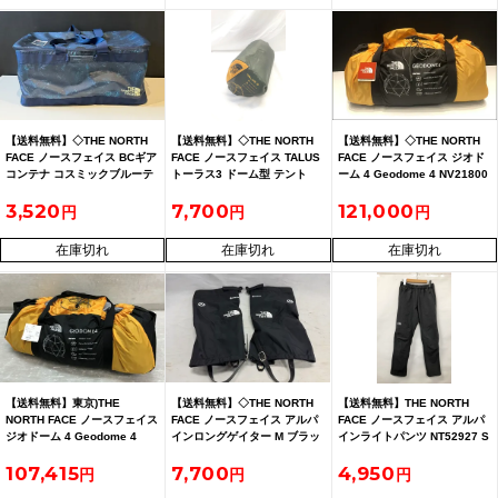
【送料無料】◇THE NORTH
【送料無料】◇THE NORTH
【送料無料】◇THE NORTH
FACE ノースフェイス BCギア
FACE ノースフェイス TALUS
FACE ノースフェイス ジオド
コンテナ コスミックブルーテ
トーラス3 ドーム型 テント
ーム 4 Geodome 4 NV21800
ントプリント
NV21704
未使用
3,520
7,700
121,000
在庫切れ
在庫切れ
在庫切れ
【送料無料】東京)THE
【送料無料】◇THE NORTH
【送料無料】THE NORTH
NORTH FACE ノースフェイス
FACE ノースフェイス アルパ
FACE ノースフェイス アルパ
ジオドーム 4 Geodome 4
インロングゲイター M ブラッ
インライトパンツ NT52927 S
NV21800 未使用
ク NN72305
サイズ グレー
107,415
7,700
4,950