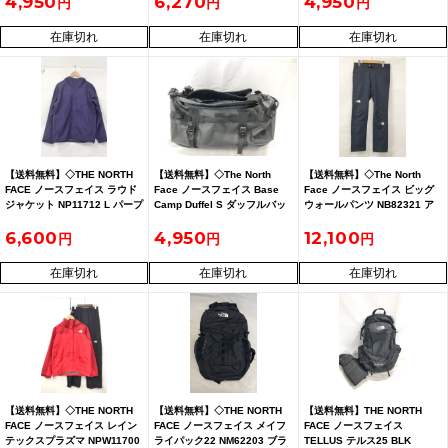
4,950
6,270
4,950
在庫切れ
在庫切れ
在庫切れ
【送料無料】◇THE NORTH
【送料無料】◇The North
【送料無料】◇The North
FACE ノースフェイス ラウド
Face ノースフェイス Base
Face ノースフェイス ビッグ
ジャケット NP11712 L パープ
Camp Duffel S ダッフルバッ
ウォールパンツ NB82321 ア
ル レインコート
グ NF0A3E
ーバンネイビー Sサイズ
6,600
4,950
12,100
在庫切れ
在庫切れ
在庫切れ
【送料無料】◇THE NORTH
【送料無料】◇THE NORTH
【送料無料】THE NORTH
FACE ノースフェイス レイン
FACE ノースフェイス メイフ
FACE ノースフェイス
テックスプラズマ NPW11700
ライパック22 NM62203 ブラ
TELLUS テルス25 BLK