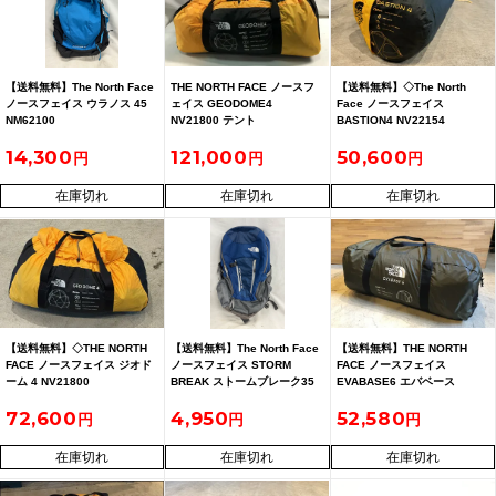
【送料無料】The North Face
THE NORTH FACE ノースフ
【送料無料】◇The North
ノースフェイス ウラノス 45
ェイス GEODOME4
Face ノースフェイス
NM62100
NV21800 テント
BASTION4 NV22154
14,300
121,000
50,600
在庫切れ
在庫切れ
在庫切れ
【送料無料】◇THE NORTH
【送料無料】The North Face
【送料無料】THE NORTH
FACE ノースフェイス ジオド
ノースフェイス STORM
FACE ノースフェイス
ーム 4 NV21800
BREAK ストームブレーク35
EVABASE6 エバベース
NV22102
72,600
4,950
52,580
在庫切れ
在庫切れ
在庫切れ