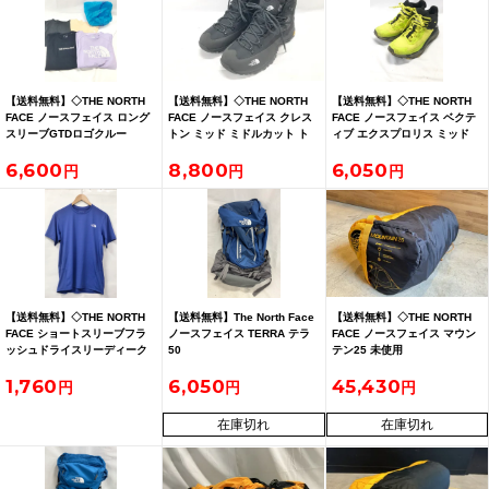
【送料無料】◇THE NORTH
【送料無料】◇THE NORTH
【送料無料】◇THE NORTH
FACE ノースフェイス ロング
FACE ノースフェイス クレス
FACE ノースフェイス ベクテ
スリーブGTDロゴクルー
トン ミッド ミドルカット ト
ィブ エクスプロリス ミッド
NTW12277 他 トレッキングシ
レッキングシューズ
フューチャーライト
6,600
8,800
6,050
ャツ4着 ドライサック付
NF0A8AB8 メンズ SIZE
NF0A4T2U シューズ サイズ
25cm
25.5
【送料無料】◇THE NORTH
【送料無料】The North Face
【送料無料】◇THE NORTH
FACE ショートスリーブフラ
ノースフェイス TERRA テラ
FACE ノースフェイス マウン
ッシュドライスリーディーク
50
テン25 未使用
ルー カットソー NT12204 S
1,760
6,050
45,430
サイズ インディゴプラム
在庫切れ
在庫切れ