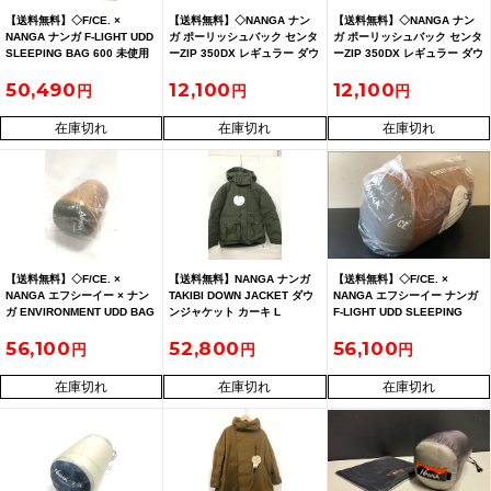
【送料無料】◇F/CE. ×
【送料無料】◇NANGA ナン
【送料無料】◇NANGA ナン
NANGA ナンガ F-LIGHT UDD
ガ ポーリッシュバック センタ
ガ ポーリッシュバック センタ
SLEEPING BAG 600 未使用
ーZIP 350DX レギュラー ダウ
ーZIP 350DX レギュラー ダウ
ンシュラフ
ンシュラフ
50,490
12,100
12,100
在庫切れ
在庫切れ
在庫切れ
【送料無料】◇F/CE. ×
【送料無料】NANGA ナンガ
【送料無料】◇F/CE. ×
NANGA エフシーイー × ナン
TAKIBI DOWN JACKET ダウ
NANGA エフシーイー ナンガ
ガ ENVIRONMENT UDD BAG
ンジャケット カーキ L
F-LIGHT UDD SLEEPING
1000 未開封
N1TJKHG2
BAG 600
56,100
52,800
56,100
在庫切れ
在庫切れ
在庫切れ