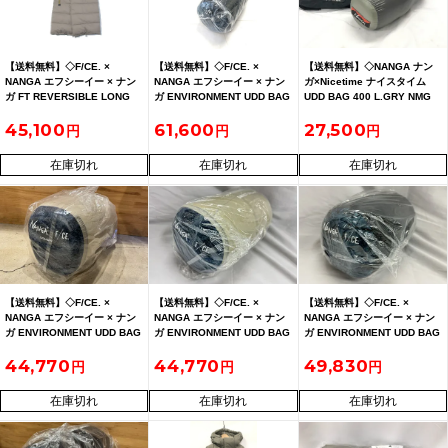
【送料無料】◇F/CE. ×
【送料無料】◇F/CE. ×
【送料無料】◇NANGA ナン
NANGA エフシーイー × ナン
NANGA エフシーイー × ナン
ガ×Nicetime ナイスタイム
ガ FT REVERSIBLE LONG
ガ ENVIRONMENT UDD BAG
UDD BAG 400 L.GRY NMG
VEST エフライト リバーシブ
1000 エンバイロメントUDDバ
ダウンシュラフ
45,100
61,600
27,500
ル ロングベスト
ッグ1000 Tree
在庫切れ
在庫切れ
在庫切れ
【送料無料】◇F/CE. ×
【送料無料】◇F/CE. ×
【送料無料】◇F/CE. ×
NANGA エフシーイー × ナン
NANGA エフシーイー × ナン
NANGA エフシーイー × ナン
ガ ENVIRONMENT UDD BAG
ガ ENVIRONMENT UDD BAG
ガ ENVIRONMENT UDD BAG
1000 エンバイロメントUDDバ
1000 エンバイロメントUDDバ
1000 エンバイロメントUDDバ
44,770
44,770
49,830
ッグ1000 Boa 未開封
ッグ1000 Boa 未開封
ッグ1000 Tree 未開封
在庫切れ
在庫切れ
在庫切れ