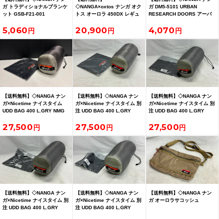
ガ トラディショナルブランケ
◇NANGA×oxtos ナンガ オク
ガ DM5-5101 URBAN
ット GSB-F21-001
トス オーロラ 450DX レギュ
RESEARCH DOORS アーバ
ラー カーキ
ンリサーチ 別注
5,060
20,900
4,070
【送料無料】◇NANGA ナン
【送料無料】◇NANGA ナン
【送料無料】◇NANGA ナン
ガ×Nicetime ナイスタイム
ガ×Nicetime ナイスタイム 別
ガ×Nicetime ナイスタイム 別
UDD BAG 400 L.GRY NMG
注 UDD BAG 400 L.GRY
注 UDD BAG 400 L.GRY
NMG レギュラー
NMG レギュラー
27,500
27,500
27,500
【送料無料】◇NANGA ナン
【送料無料】◇NANGA ナン
【送料無料】◇NANGA ナン
ガ×Nicetime ナイスタイム 別
ガ×Nicetime ナイスタイム 別
ガ オーロラサコッシュ
注 UDD BAG 400 L.GRY
注 UDD BAG 400 L.GRY
NMG レギュラー
NMG レギュラー