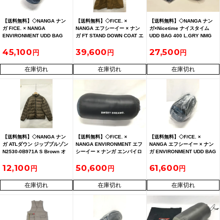
【送料無料】◇NANGA ナン
【送料無料】◇F/CE. ×
【送料無料】◇NANGA ナン
ガ F/CE. × NANGA
NANGA エフシーイー × ナン
ガ×Nicetime ナイスタイム
ENVIRONMENT UDD BAG
ガ FT STAND DOWN COAT エ
UDD BAG 400 L.GRY NMG
1000 ホワイト 未使用
フライト スタンド ダウンコー
45,100
39,600
27,500
ト
在庫切れ
在庫切れ
在庫切れ
【送料無料】◇NANGA ナン
【送料無料】◇F/CE. ×
【送料無料】◇F/CE. ×
ガ ATLダウン ジップブルゾン
NANGA ENVIRONMENT エフ
NANGA エフシーイー × ナン
N2530-0B971A S Brown オ
シーイー × ナンガ エンバイロ
ガ ENVIRONMENT UDD BAG
ーロラテックライト
メント UDD BAG 1000 バッ
1000 エンバイロメントUDDバ
12,100
50,600
61,600
グ 未使用
ッグ1000 未開封
在庫切れ
在庫切れ
在庫切れ