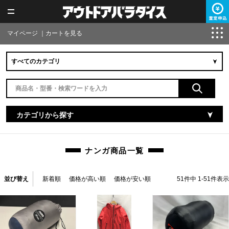
マイページ
｜
カートを見る
カテゴリから探す
ナンガ商品一覧
並び替え
新着順
価格が高い順
価格が安い順
51
件中
1
-
51
件表示