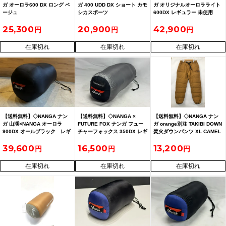
ガ オーロラ600 DX ロング ベ
ガ 400 UDD DX ショート カモ
ガ オリジナルオーロラライト
ージュ
シカスポーツ
600DX レギュラー 未使用
25,300
20,900
42,900
在庫切れ
在庫切れ
在庫切れ
【送料無料】◇NANGA ナン
【送料無料】◇NANGA ×
【送料無料】◇NANGA ナン
ガ 山渓×NANGA オーロラ
FUTURE FOX ナンガ フュー
ガ orange別注 TAKIBI DOWN
900DX オールブラック レギ
チャーフォックス 350DX レギ
焚火ダウンパンツ XL CAMEL
ュラーサイズ
ュラー
39,600
16,500
13,200
在庫切れ
在庫切れ
在庫切れ