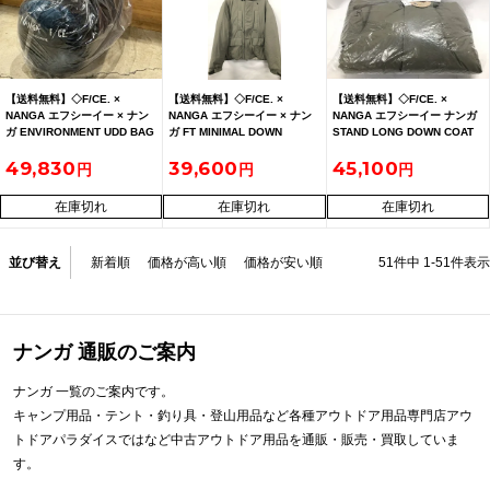
【送料無料】◇F/CE. ×
【送料無料】◇F/CE. ×
【送料無料】◇F/CE. ×
NANGA エフシーイー × ナン
NANGA エフシーイー × ナン
NANGA エフシーイー ナンガ
ガ ENVIRONMENT UDD BAG
ガ FT MINIMAL DOWN
STAND LONG DOWN COAT
1000 エンバイロメントUDDバ
PARKA エフライト ミニマル
Sage Green ロングダウンコ
49,830
39,600
45,100
ッグ1000 Tree 未開封
ダウンパーカー sage green
ート サイズL 未使用
在庫切れ
在庫切れ
在庫切れ
並び替え
新着順
価格が高い順
価格が安い順
51
件中
1
-
51
件表示
ナンガ 通販のご案内
ナンガ 一覧のご案内です。
キャンプ用品・テント・釣り具・登山用品など各種アウトドア用品専門店アウ
トドアパラダイスではなど中古アウトドア用品を通販・販売・買取していま
す。