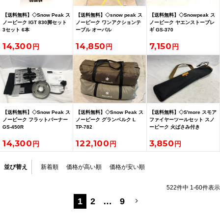
【送料無料】◇Snow Peak ス
【送料無料】◇snow peak ス
【送料無料】◇Snowpeak ス
ノーピーク IGT 830脚セット
ノーピーク ワンアクションテ
ノーピーク ヤエンストーブレ
3セット 6本
ーブル オーバル
ギ GS-370
14,300
14,850
7,150
【送料無料】◇Snow Peak ス
【送料無料】◇Snow Peak ス
【送料無料】◇S'more スモア
ノーピーク フラットバーナー
ノーピーク グランベルク L
ファイヤーツールセット スノ
GS-450R
TP-782
ーピーク 火ばさみ付き
14,300
122,100
3,850
並び替え
新着順
価格が高い順
価格が安い順
522
件中
1
-
60
件表示
1
2
…
9