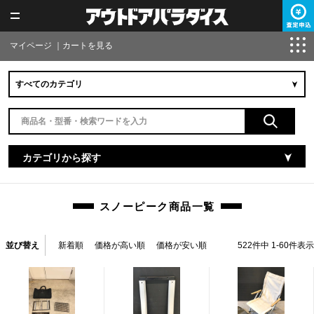
マイページ
｜
カートを見る
カテゴリから探す
スノーピーク商品一覧
並び替え
新着順
価格が高い順
価格が安い順
522
件中
1
-
60
件表示