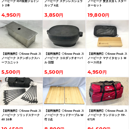
ノーピーク IGT段差ジョイン
ノーピーク ステンレスシェラ
ノーピーク 焚き火台 L スター
ト 2本
カップ 4点
ターセット
4,950
3,850
19,800
【送料無料】◇Snow Peak ス
【送料無料】◇Snow Peak ス
【送料無料】◇Snow Peak ス
ノーピーク ステンボックスハ
ノーピーク コロダッチオーバ
ノーピーク マナイタセット M
ーフユニット
ル 旧型
ケース付き
5,500
5,500
4,950
【送料無料】◇Snow Peak ス
【送料無料】◇Snow Peak ス
【送料無料】◇Snow Peak ス
ノーピーク ソリッドステーク
ノーピーク ウッドテーブル W
ノーピーク ランドロック TP-
40 16本
竹 2点
671R