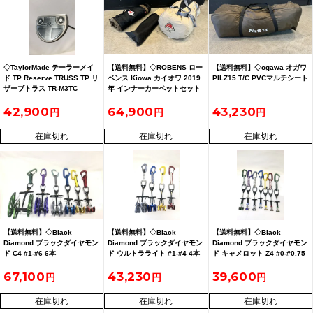
◇TaylorMade テーラーメイ
【送料無料】◇ROBENS ロー
【送料無料】◇ogawa オガワ
ド TP Reserve TRUSS TP リ
ベンス Kiowa カイオワ 2019
PILZ15 T/C PVCマルチシート
ザーブトラス TR-M3TC
年 インナーカーペットセット
42,900
64,900
43,230
在庫切れ
在庫切れ
在庫切れ
【送料無料】◇Black
【送料無料】◇Black
【送料無料】◇Black
Diamond ブラックダイヤモン
Diamond ブラックダイヤモン
Diamond ブラックダイヤモン
ド C4 #1-#6 6本
ド ウルトラライト #1-#4 4本
ド キャメロット Z4 #0-#0.75
7本
67,100
43,230
39,600
在庫切れ
在庫切れ
在庫切れ