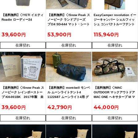
【送料無料】◇YETI イエティ
【送料無料】◇Snow Peak ス
EasyCamper revolution イー
Roadie ローディー24
ノーピーク ランドブリーズ
ジーキャンパー シェルフィッ
プロ4 SD-644 マット・シート
シュ コンパクトルーフテント
付
【配送不可・店頭受取限定商
39,600
53,900
115,940
品】
在庫切れ
在庫切れ
在庫切れ
【送料無料】◇Snow Peak ス
【送料無料】mont-bell モンベ
【送料無料】◇MAC
ノーピーク レインボーストー
ル ムーンライトテント4
OUTDOOR マックアウトドア
ブ KH-001BK 2017年製 未
1122687 ムーンライト4用 グ
MAC ONE ヘキサタープ M マ
使用
ランドシート 1122690セット
ルチカム 未使用
39,600
42,790
44,000
在庫切れ
在庫切れ
在庫切れ