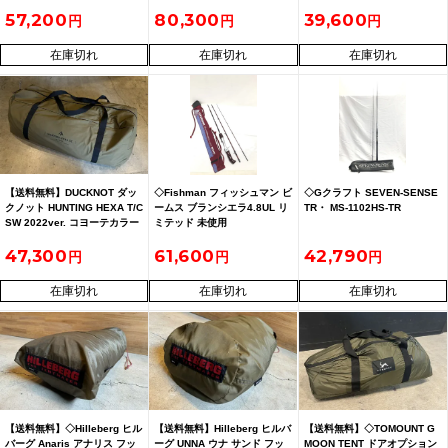
NEST2 コラボ TM-1809
57,200
80,300
39,600
在庫切れ
在庫切れ
在庫切れ
【送料無料】DUCKNOT ダッ
◇Fishman フィッシュマン ビ
◇Gクラフト SEVEN-SENSE
クノット HUNTING HEXA T/C
ームス ブランシエラ4.8UL リ
TR・ MS-1102HS-TR
SW 2022ver. コヨーテカラー
ミテッド 未使用
47,300
61,600
42,790
在庫切れ
在庫切れ
在庫切れ
【送料無料】◇Hilleberg ヒル
【送料無料】Hilleberg ヒルバ
【送料無料】◇TOMOUNT G
バーグ Anaris アナリス フッ
ーグ UNNA ウナ サンド フッ
MOON TENT ドアオプション