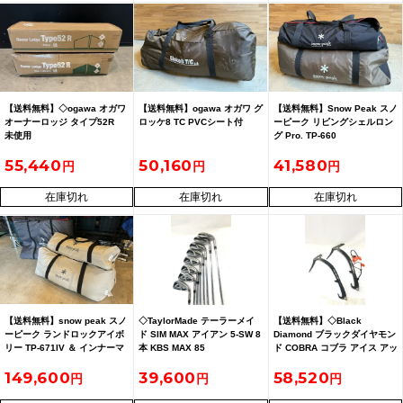
【送料無料】◇ogawa オガワ
【送料無料】ogawa オガワ グ
【送料無料】Snow Peak スノ
オーナーロッジ タイプ52R
ロッケ8 TC PVCシート付
ーピーク リビングシェルロン
未使用
グ Pro. TP-660
55,440
50,160
41,580
在庫切れ
在庫切れ
在庫切れ
【送料無料】snow peak スノ
◇TaylorMade テーラーメイ
【送料無料】◇Black
ーピーク ランドロックアイボ
ド SIM MAX アイアン 5-SW 8
Diamond ブラックダイヤモン
リー TP-671IV ＆ インナーマ
本 KBS MAX 85
ド COBRA コブラ アイス アッ
ットグランドシート セット
ズ ピッケル ペア
149,600
39,600
58,520