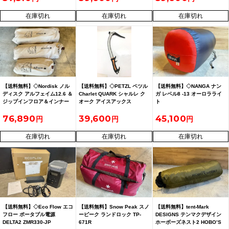
在庫切れ
在庫切れ
在庫切れ
【送料無料】◇Nordisk ノル
【送料無料】◇PETZL ペツル
【送料無料】◇NANGA ナン
ディスク アルフェイム12.6 ＆
Charlet QUARK シャルレ ク
ガ レベル8 -13 オーロラライ
ジップインフロア＆インナー
オーク アイスアックス
ト
キャビン
76,890
39,600
45,100
在庫切れ
在庫切れ
在庫切れ
【送料無料】◇Eco Flow エコ
【送料無料】Snow Peak スノ
【送料無料】tent-Mark
フロー ポータブル電源
ーピーク ランドロック TP-
DESIGNS テンマクデザイン
DELTA2 ZMR330-JP
671R
ホーボーズネスト2 HOBO’S