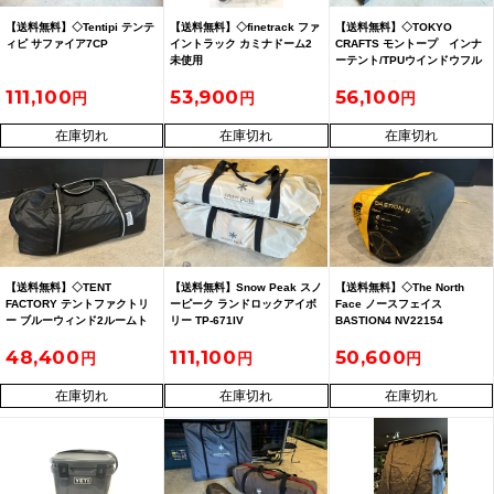
【送料無料】◇Tentipi テンテ
【送料無料】◇finetrack ファ
【送料無料】◇TOKYO
ィピ サファイア7CP
イントラック カミナドーム2
CRAFTS モントープ インナ
未使用
ーテント/TPUウインドウフル
セット
111,100
53,900
56,100
在庫切れ
在庫切れ
在庫切れ
【送料無料】◇TENT
【送料無料】Snow Peak スノ
【送料無料】◇The North
FACTORY テントファクトリ
ーピーク ランドロックアイボ
Face ノースフェイス
ー ブルーウィンド2ルームト
リー TP-671IV
BASTION4 NV22154
ンネルテントLA ＆トップルー
48,400
111,100
50,600
フUV(トンネル2ルームテント
L用
在庫切れ
在庫切れ
在庫切れ