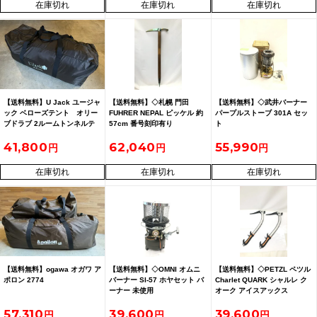
在庫切れ
在庫切れ
在庫切れ
【送料無料】U Jack ユージャ
【送料無料】◇札幌 門田
【送料無料】◇武井バーナー
ック ベローズテント オリー
FUHRER NEPAL ピッケル 約
パープルストーブ 301A セッ
ブドラブ 2ルームトンネルテ
57cm 番号刻印有り
ト
ント 付属品多数
41,800
62,040
55,990
在庫切れ
在庫切れ
在庫切れ
【送料無料】ogawa オガワ ア
【送料無料】◇OMNI オムニ
【送料無料】◇PETZL ペツル
ポロン 2774
バーナー SI-57 ホヤセット バ
Charlet QUARK シャルレ ク
ーナー 未使用
オーク アイスアックス
57,310
39,600
39,600