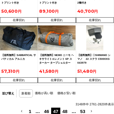
トプリント付き
トプリント付き
2種付き
50,600
89,100
40,700
在庫切れ
在庫切れ
在庫切れ
【送料無料】SABBATICAL サ
【送料無料】NEMO ニーモ ヘ
【送料無料】◇SHIMANO シ
バティカル アルニカ
キサライトエレメント 6P ス
マノ 22 ステラ C5000XG
ターカー タープシェルター
043979
TC
57,310
41,580
51,480
在庫切れ
在庫切れ
在庫切れ
価格が高い順
価格が安い順
並び替え
新着順
3148
件中
2761
-
2820
件表示
1
…
46
47
48
…
53