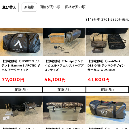
価格が高い順
価格が安い順
並び替え
新着順
3148
件中
2761
-
2820
件表示
【送料無料】◇NORTEN ノル
【送料無料】◇Tentipi テンテ
【送料無料】◇tent-Mark
テント Gamme 6 ARCTIC ギ
ィピ エルドフェル ストーブプ
DESIGNS テンマクデザイン
ャム アークティック
ロ 7サイズ
サーカスTC DX MID+
77,000
56,100
41,800
在庫切れ
在庫切れ
在庫切れ