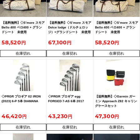
【送料無料】◇S’more スモア
【送料無料】◇S’more スモア
【送料無料】◇S’more スモア
Bello 400 ベロ400 + グラン
Dolce Iodge（ドルチェロッ
Bello 400 ベロ400 + グラン
ドシート 未使用
ジ）+グランドシート 未使用
ドシート 未使用
58,520
67,100
58,520
在庫切れ
在庫切れ
在庫切れ
◇PRGR プロギア 02 IRON
◇PRGR プロギア egg
【送料無料】◇Garmin ガー
(2023) 6-P 5本 DIAMANA
FORGED 7-AS 6本 2017
ミン Approach Z82 キャリン
グケースセット
46,420
43,230
47,300
在庫切れ
在庫切れ
在庫切れ