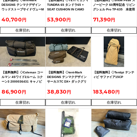
【送料無料】◇tent-Mark
【送料無料】◇YETI イエティ
【送料無料】◇Snow Peak ス
DESIGNS テンマクデザイン
TUNDRA 65 タンドラ65 +
ノーピーク 60周年記念 リビン
ウッドストーブサイドヴューM
SEAT CUSHION IN CAMO
グシェル Pro TP-635 未使用
サイズ 付属品多数
MAX 4
40,700
53,900
71,390
在庫切れ
在庫切れ
在庫切れ
【送料無料】◇Coleman コー
【送料無料】◇tent-Mark
【送料無料】◇Tentipi テンテ
ルマン 4Sワイド2ルーム コク
DESIGNS テンマクデザイン
ィピ サファイア15CP
ーン3 2000036431 キャノピ
サーカスTC DX+ ダックグリ
ーポール180 2本付き
ーン ＆メッシュインナーセッ
86,900
38,830
183,480
ト＆インナーマット
在庫切れ
在庫切れ
在庫切れ