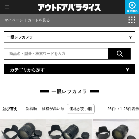
マイページ
｜
カートを見る
カテゴリから探す
一眼レフカメラ
新着順
価格が高い順
並び替え
価格が安い順
26
件中
1
-
26
件表示