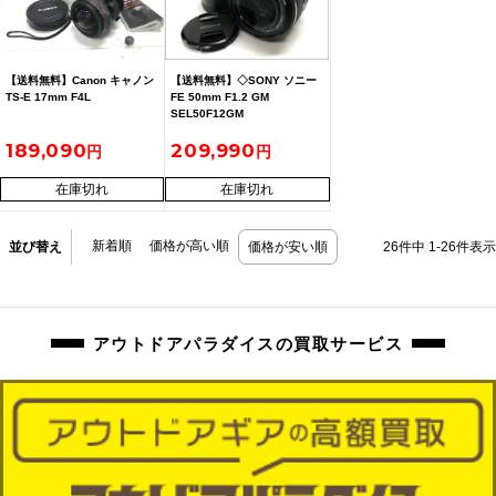
【送料無料】Canon キャノン
【送料無料】◇SONY ソニー
TS-E 17mm F4L
FE 50mm F1.2 GM
SEL50F12GM
189,090
209,990
在庫切れ
在庫切れ
新着順
価格が高い順
並び替え
価格が安い順
26
件中
1
-
26
件表示
アウトドアパラダイスの買取サービス