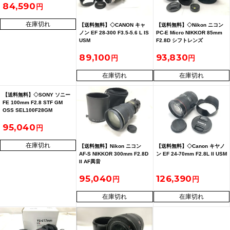
84,590
在庫切れ
【送料無料】◇CANON キャ
【送料無料】◇Nikon ニコン
ノン EF 28-300 F3.5-5.6 L IS
PC-E Micro NIKKOR 85mm
USM
F2.8D シフトレンズ
89,100
93,830
在庫切れ
在庫切れ
【送料無料】◇SONY ソニー
FE 100mm F2.8 STF GM
OSS SEL100F28GM
95,040
在庫切れ
【送料無料】Nikon ニコン
【送料無料】◇Canon キヤノ
AF-S NIKKOR 300mm F2.8D
ン EF 24-70mm F2.8L II USM
II AF異音
95,040
126,390
在庫切れ
在庫切れ