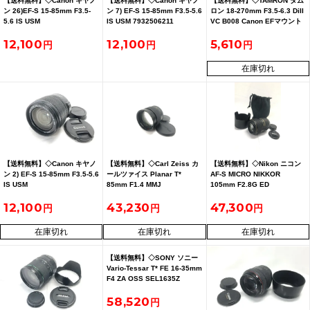
【送料無料】◇Canon キヤノ
【送料無料】◇Canon キヤノ
【送料無料】◇TAMRON タム
ン 26)EF-S 15-85mm F3.5-
ン 7) EF-S 15-85mm F3.5-5.6
ロン 18-270mm F3.5-6.3 DiII
5.6 IS USM
IS USM 7932506211
VC B008 Canon EFマウント
12,100
12,100
5,610
在庫切れ
【送料無料】◇Canon キヤノ
【送料無料】◇Carl Zeiss カ
【送料無料】◇Nikon ニコン
ン 2) EF-S 15-85mm F3.5-5.6
ールツァイス Planar T*
AF-S MICRO NIKKOR
IS USM
85mm F1.4 MMJ
105mm F2.8G ED
YASHICA/CONATAXマウント
12,100
43,230
47,300
在庫切れ
在庫切れ
在庫切れ
【送料無料】◇SONY ソニー
Vario-Tessar T* FE 16-35mm
F4 ZA OSS SEL1635Z
58,520