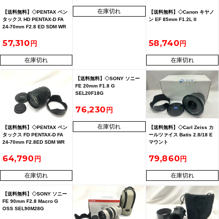
在庫切れ
【送料無料】◇PENTAX ペン
【送料無料】◇Canon キヤノ
タックス HD PENTAX-D FA
ン EF 85mm F1.2L II
24-70mm F2.8 ED SDM WR
57,310
58,740
在庫切れ
在庫切れ
【送料無料】◇SONY ソニー
FE 20mm F1.8 G
SEL20F18G
76,230
在庫切れ
【送料無料】◇PENTAX ペン
【送料無料】◇Carl Zeiss カ
タックス FD PENTAX-D FA
ールツァイス Batis 2.8/18 E
24-70mm F2.8ED SDM WR
マウント
64,790
79,860
在庫切れ
在庫切れ
【送料無料】◇SONY ソニー
FE 90mm F2.8 Macro G
OSS SEL90M28G